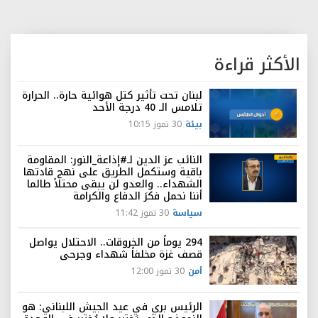
الأكثر قراءة
لبنان تحت تأثير كتل هوائية حارة.. الحرارة
تلامس الـ 40 درجة الأحد
بيئة
30 تموز 10:15
النائب عز الدين لـ#إذاعة_النور: المقاومة
باقية وستكمل الطريق على نهج قادتها
الشهداء.. والعدو لن يبقى محتلاً طالما
أننا نحمل فكرَ الدفاع والكرامة
سياسة
30 تموز 11:42
294 يوماً من الخروقات.. الاحتلال يواصل
قصف غزة مخلفاً شهداء وجرحى
أمن
30 تموز 12:00
الرئيس بري في عيد الجيش اللبناني: هو