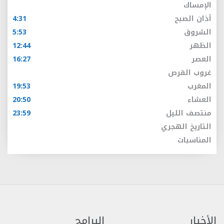
الإمساك
أذان الصبح
4:31
الشروق
5:53
الظهر
12:44
العصر
16:27
غروب القرص
المغرب
19:53
العشاء
20:50
منتصف الليل
23:59
التاريخ الهجري
المناسبات
الأخبار
البرامج